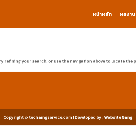
หน้าหลัก
ผลงานท
 refining your search, or use the navigation above to locate the p
Copyright @ techaingservice.com | Developed by :
WebsiteGang